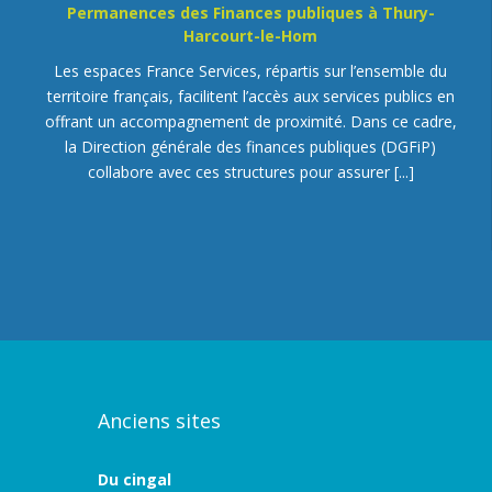
Permanences des Finances publiques à Thury-
Harcourt-le-Hom
Les espaces France Services, répartis sur l’ensemble du
territoire français, facilitent l’accès aux services publics en
offrant un accompagnement de proximité. Dans ce cadre,
la Direction générale des finances publiques (DGFiP)
collabore avec ces structures pour assurer
[...]
Inscriptions à l’École de Musique Intercommunale
les 27, 28 et 29 août 2026
Les inscriptions pour la rentrée auront lieu aux dates
suivantes : 📅 Jeudi 27 août, salle des pompes à Thury-
Harcourt-le-Hom de 16h à 19h ; 📅 Vendredi 28 août dans
les locaux de l’école de musique à Bretteville-sur-Laize de
15h à 19h ; 📅 Samedi 29 août, salle des pompes
[...]
Anciens sites
SYVEDAC : C’est un emballage ou pas ?
Du cingal
Vous avez un doute au moment de trier ? Vous n’êtes pas