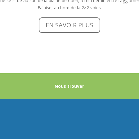
e se situe au sud de la plaine de Caen, à mi-chemin entre l’agglomé
Falaise, au bord de la 2×2 voies.
EN SAVOIR PLUS
Nous trouver